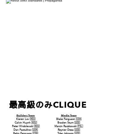
CLIQUE
最高級のみ
Builders Team
Media Team
Kieren Lov 🇦🇺
Blake Ferguson 🇨🇦
Calvin Huynh 🇦🇺
Braden Sturn 🇺🇸
Peter Wroblewski 🇦🇺
Marcin Raczkowski 🇵🇱
Dan Pastukhov 🇺🇦
Reynier Deza 🇺🇸
Behn Ferguson 🇨🇦
Tyler Johnson 🇺🇸