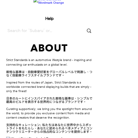
Help
ABOUT
Strict Standards is an automotive lifestyle brand - inspiring and
connecting car enthusiasts on a global level.
厳格な基準は、自動車愛好家をグローバルレベルで刺激し、つ
なぐ自動車ライフスタイルブランドです。
Inspired from the routes of Japan, Strict Standards is a
worldwide connected brand displaying builds that are simply -
only the finest!
日本のルートにインスパイアされた厳格な基準は、シンプルで
最高のビルドを表示する世界的につながるブランドです。
Curating supportively; we bring you the spotlight from around
the world, to provide you exclusive content from media and
content creators that deserve the recognition.
支持的なキュレーション; 私たちはあなたに世界中からスポッ
トライトをもたらし、あなたに認められるべきメディアとコン
テンツクリエーターからの独占的なコンテンツを提供します。