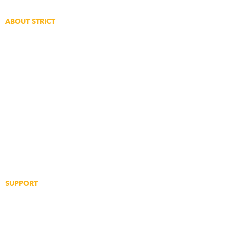
Create An Account
ABOUT STRICT
The Story
The Clique
Event Coverage
Strict Points Rewards
Digital Gift Cards
Supplier Application
Partnership Application
SUPPORT
Justin Rivera’s
Reo Okamoto’s
1993 RHD Mazda
2000 Nissan Skyline