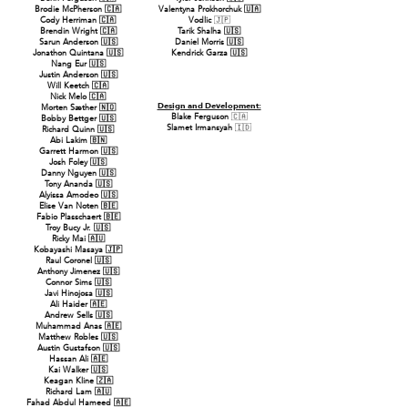
Brodie McPherson 🇨🇦
Valentyna Prokhorchuk 🇺🇦
Cody Herriman 🇨🇦
Vodlic
🇯🇵
Brendin Wright 🇨🇦
Tarik Shalha 🇺🇸
Sarun Anderson 🇺🇸
Daniel Morris 🇺🇸
Jonathon Quintana 🇺🇸
Kendrick Garza 🇺🇸
Nang Eur 🇺🇸
Justin Anderson 🇺🇸
Will Keetch 🇨🇦
Nick Melo 🇨🇦
Design and Development:
Morten Sæther 🇳🇴
Blake Ferguson
🇨🇦
Bobby Bettger 🇺🇸
Slamet Irmansyah
🇮🇩
Richard Quinn 🇺🇸
Abi Lakim 🇧🇳
Garrett Harmon 🇺🇸
Josh Foley 🇺🇸
Danny Nguyen 🇺🇸
Tony Ananda 🇺🇸
Alyissa Amodeo 🇺🇸
Elise Van Noten 🇧🇪
Fabio Plasschaert 🇧🇪
Troy Bucy Jr. 🇺🇸
Ricky Mai 🇦🇺
Kobayashi Masaya 🇯🇵
Raul Coronel 🇺🇸
Anthony Jimenez 🇺🇸
Connor Sims 🇺🇸
Javi Hinojosa 🇺🇸
Ali Haider 🇦🇪
Andrew Sells 🇺🇸
Muhammad Anas 🇦🇪
Matthew Robles 🇺🇸
Austin Gustafson 🇺🇸
Hassan Ali 🇦🇪
Kai Walker 🇺🇸
Keagan Kline 🇿🇦
Richard Lam 🇦🇺
Fahad Abdul Hameed 🇦🇪