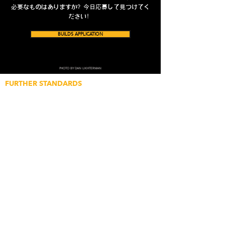
必要なものはありますか？今日応募して見つけてく
ださい！
BUILDS APPLICATION
PHOTO BY DAN LIKHTERMAN
FURTHER STANDARDS
Application for Builds
Application for Media
Content Submissions
Featured Article Submission
Newsletter Subscription
Feedback