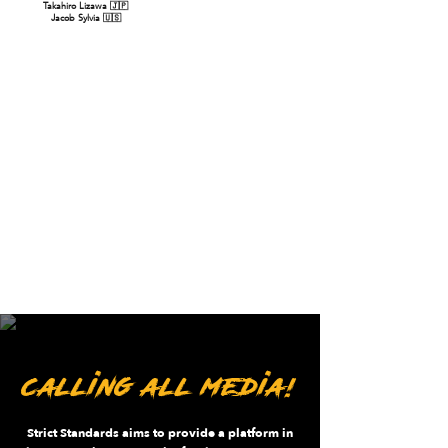
Takahiro Lizawa 🇯🇵
Jacob Sylvia 🇺🇸
GET INVOLVED
calling all media!
Strict Standards aims to provide a platform in