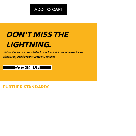
ADD TO CART
DON'T MISS THE
LIGHTNING.
Subscribe to our newsletter to be the first to receive exclusive
discounts, insider news and new stories.
CATCH ME UP!
FURTHER STANDARDS
Application for Builds
Application for Media
Content Submissions