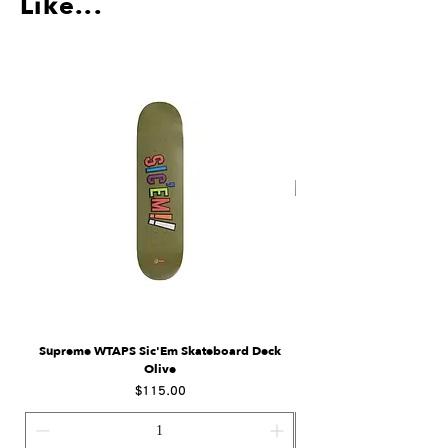
Like...
Supreme WTAPS Sic'Em Skateboard Deck
Supreme Eagle Moto Jers
Olive
Price
$115.00