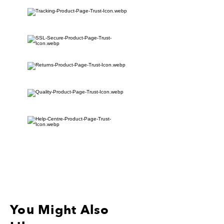
stickers to have issues.
tab to ensure the best stick and the
For an ultimate stick and placement,
longest stick possible.
please use water or a soap mix upon
—————
clean window or surface.
寸法：8 "x3" [ボックススラップレク
Ensure area is dry with a soft, clean,
タングル]
non-scratching rag or towel.
ラミネーションで印刷します。
—————
安全な発送を保証するため、すべての
ステッカーを貼り付ける前に、アルコ
ステッカーはバブルメーラーで発送さ
ールベースのクリーナーを使用しない
れます。
でください。
5～7年の屋外での平均寿命。
きれいな水ぼろきれや石鹸ミックスぼ
分離されたステッカーの注文は追跡さ
ろきれが最高です！
れません。
アルコールベースのクリーナーには化
可能な限り最高のスティックと最長の
学物質が含まれているため、ステッカ
スティックを確保するには、ステッカ
ーに問題が発生する可能性がありま
ーアプリケーションのタブをお読みく
す。
ださい。
究極のスティックと配置については、
きれいな窓または表面に水または石鹸
ミックスを使用してください。
柔らかく、清潔で、引っかき傷のない
You Might Also
布またはタオルでエリアが乾いている
ことを確認します。