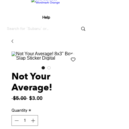
Help
Not Your
Average!
Regular
Sale
 $5.00 
$3.00
Price
Price
Quantity
*